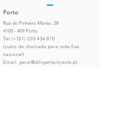
Porto
Rua do Pinheiro Manso, 28
4100 - 409
Porto
Tel (+351)
220 434 870
(custo de chamada para rede fixa
nacional)
Email:
geral@diligentprojects.pt
Lisboa
Av. Liberdade, 69 - 4E
1250-140
Lisboa
Tel (+351)
210 539 633
(custo de chamada para rede fixa
nacional)