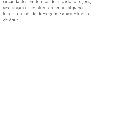
circundantes em termos de traçado, direções,
sinalização e semáforos, além de algumas
infraestruturas de drenagem e abastecimento
de água
Construção de uma central de produção de
hidrogênio verde e de uma central
fotovoltaica para produção de energia
© 2025 DiligentProjects Lda | Portugal