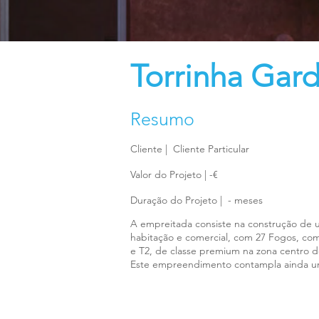
Torrinha Gar
Resumo
Cliente | Cliente Particular
Valor do Projeto | -€
Duração do Projeto | - meses
A empreitada consiste na construção de u
habitação e comercial, com 27 Fogos, com
e T2, de classe premium na zona centro d
Este empreendimento contampla ainda u