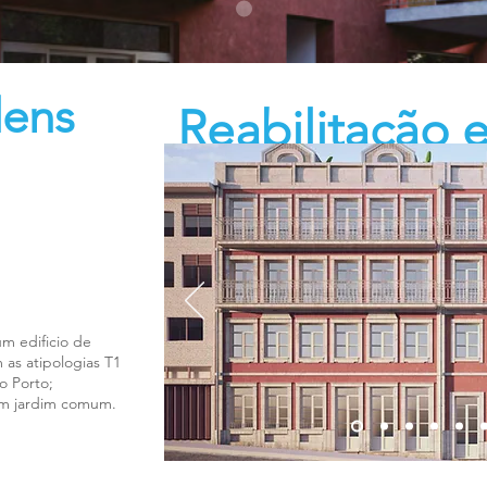
dens
Reabilitação 
Escola Básica 
m edificio de
 as atipologias T1
o Porto;
m jardim comum.